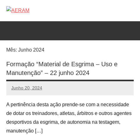
Saltar
para
AERAM
Associação
o
de
conteúdo
Esgrima
da
RAM
Mês:
Junho 2024
Formação “Material de Esgrima – Uso e
Manutenção” – 22 junho 2024
Junho 20, 2024
aeram
Sem
comentários
A pertinência desta ação prende-se com a necessidade
de dotar os treinadores, atletas, árbitros e outros agentes
desportivos da esgrima, de autonomia na testagem,
manutenção […]