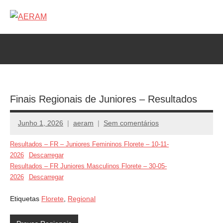
Saltar
para
AERAM
Associação
o
de
conteúdo
Esgrima
da
RAM
Finais Regionais de Juniores – Resultados
Junho 1, 2026
aeram
Sem comentários
Resultados – FR – Juniores Femininos Florete – 10-11-
2026
Descarregar
Resultados – FR Juniores Masculinos Florete – 30-05-
2026
Descarregar
Etiquetas
Florete
,
Regional