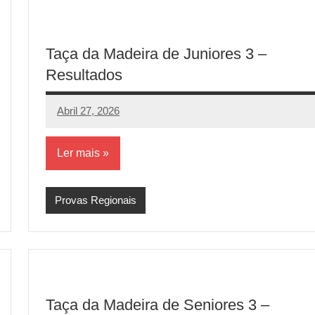
Taça da Madeira de Juniores 3 –
Resultados
Abril 27, 2026
aeram
Sem
comentários
Ler mais
Provas Regionais
Taça da Madeira de Seniores 3 –