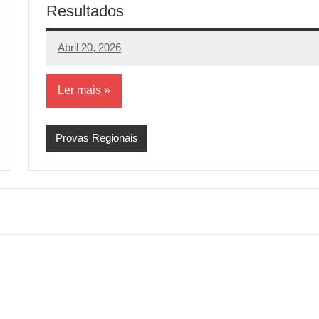
Resultados
Abril 20, 2026
aeram
Sem
comentários
Ler mais
Provas Regionais