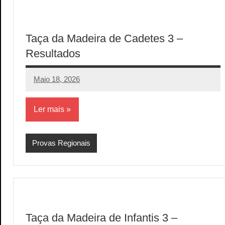
Taça da Madeira de Cadetes 3 –
Resultados
Maio 18, 2026
aeram
Sem
comentários
Ler mais
Provas Regionais
Taça da Madeira de Infantis 3 –