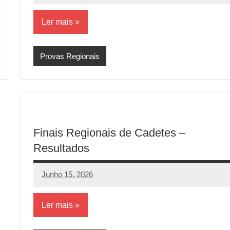
comentários
Ler mais
Provas Regionais
Finais Regionais de Cadetes –
Resultados
Junho 15, 2026
aeram
Sem
comentários
Ler mais