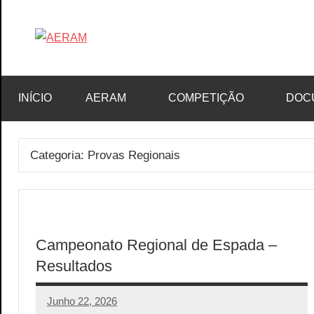
Saltar
para
Associação
AERAM
o
de
conteúdo
Esgrima
INÍCIO
AERAM
COMPETIÇÃO
DOC
da
RAM
Categoria:
Provas Regionais
Campeonato Regional de Espada –
Resultados
Junho 22, 2026
aeram
Sem