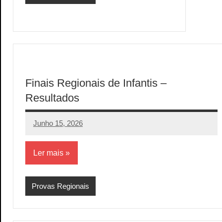
Finais Regionais de Infantis –
Resultados
Junho 15, 2026
aeram
Sem
comentários
Ler mais
Provas Regionais