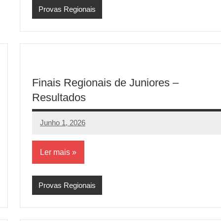
Provas Regionais
Finais Regionais de Juniores –
Resultados
Junho 1, 2026
aeram
Sem
comentários
Ler mais
Provas Regionais