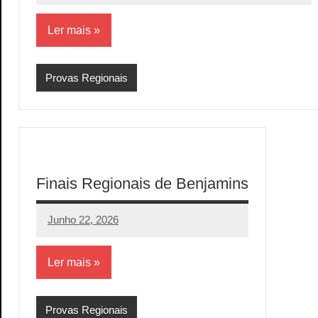
comentários
Ler mais
Provas Regionais
Finais Regionais de Benjamins
Junho 22, 2026
aeram
Sem
comentários
Ler mais
Provas Regionais