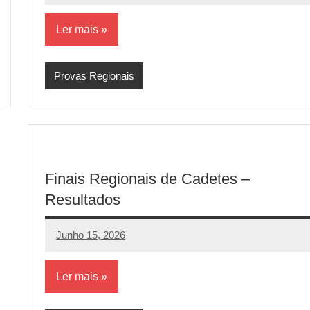
comentários
Ler mais
Provas Regionais
Finais Regionais de Cadetes –
Resultados
Junho 15, 2026
aeram
Sem
comentários
Ler mais