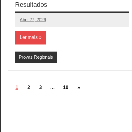
Resultados
Abril 27, 2026
aeram
Sem
comentários
Ler mais
Provas Regionais
Paginação
Artigos
1
2
3
…
10
»
dos
seguintes
conteúdos