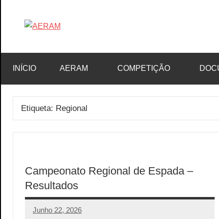
Saltar
para
Associação
AERAM
o
de
conteúdo
Esgrima
INÍCIO
AERAM
COMPETIÇÃO
DOC
da
RAM
Etiqueta:
Regional
Campeonato Regional de Espada –
Resultados
Junho 22, 2026
aeram
Sem