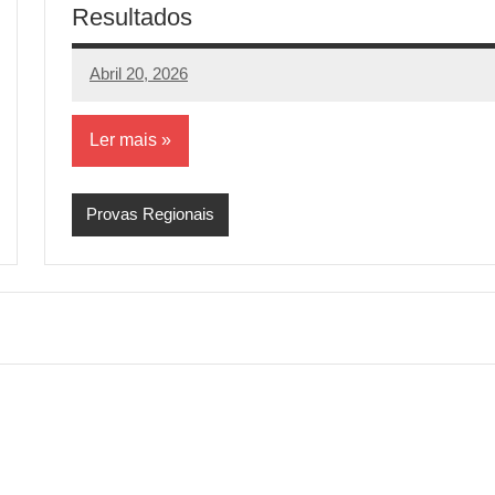
Resultados
Abril 20, 2026
aeram
Sem
comentários
Ler mais
Provas Regionais