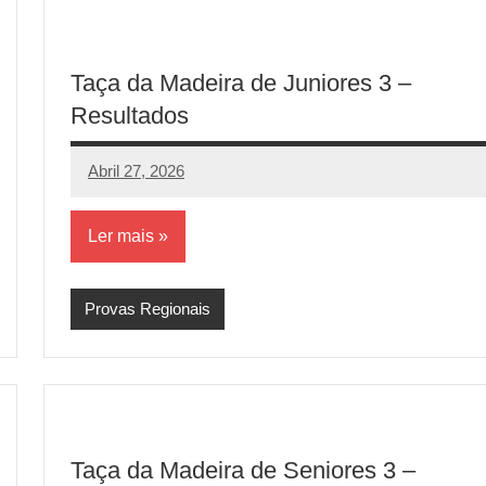
Taça da Madeira de Juniores 3 –
Resultados
Abril 27, 2026
aeram
Sem
comentários
Ler mais
Provas Regionais
Taça da Madeira de Seniores 3 –