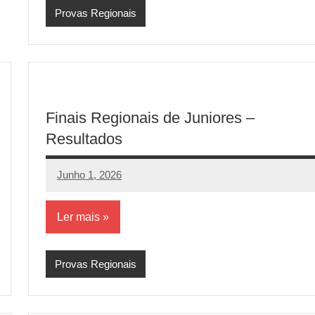
Provas Regionais
Finais Regionais de Juniores –
Resultados
Junho 1, 2026
aeram
Sem
comentários
Ler mais
Provas Regionais