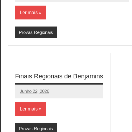
comentários
Ler mais
Provas Regionais
Finais Regionais de Benjamins
Junho 22, 2026
aeram
Sem
comentários
Ler mais
Provas Regionais