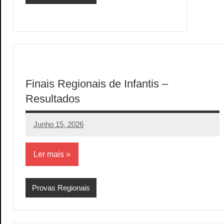
Finais Regionais de Infantis –
Resultados
Junho 15, 2026
aeram
Sem
comentários
Ler mais
Provas Regionais