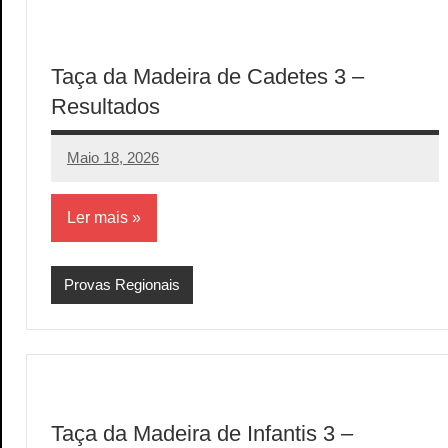
Taça da Madeira de Cadetes 3 –
Resultados
Maio 18, 2026
aeram
Sem
comentários
Ler mais
Provas Regionais
Taça da Madeira de Infantis 3 –