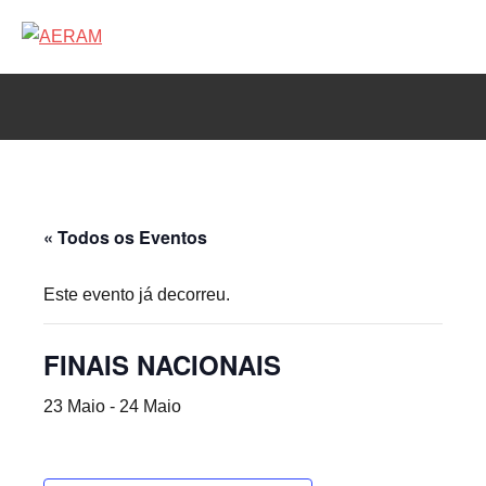
Saltar
para
AERAM
Associação
o
de
conteúdo
Esgrima
da
RAM
« Todos os Eventos
Este evento já decorreu.
FINAIS NACIONAIS
23 Maio
-
24 Maio