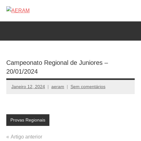
Saltar
para
AERAM
Associação
o
de
conteúdo
Esgrima
da
RAM
Campeonato Regional de Juniores –
20/01/2024
Janeiro 12, 2024
aeram
Sem comentários
Provas Regionais
Navegação
Artigo anterior