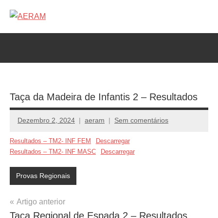
Saltar
para
AERAM
Associação
o
de
conteúdo
Esgrima
da
RAM
Taça da Madeira de Infantis 2 – Resultados
Dezembro 2, 2024
aeram
Sem comentários
Resultados – TM2- INF FEM
Descarregar
Resultados – TM2- INF MASC
Descarregar
Provas Regionais
Navegação
Artigo anterior
Taça Regional de Espada 2 – Resultados