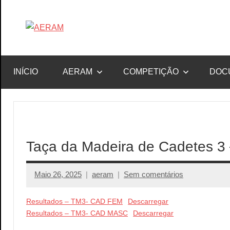
Saltar
para
Associação
AERAM
o
de
conteúdo
Esgrima
INÍCIO
AERAM
COMPETIÇÃO
DOC
da
RAM
Taça da Madeira de Cadetes 3
Maio 26, 2025
aeram
Sem comentários
Resultados – TM3- CAD FEM
Descarregar
Resultados – TM3- CAD MASC
Descarregar