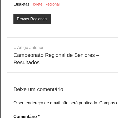
Etiquetas
Florete
,
Regional
Provas Regionais
Navegação
Artigo anterior
Campeonato Regional de Seniores –
de
Resultados
artigos
Deixe um comentário
O seu endereço de email não será publicado.
Campos o
Comentário
*