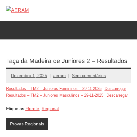
Saltar
para
AERAM
Associação
o
de
conteúdo
Esgrima
da
RAM
Taça da Madeira de Juniores 2 – Resultados
Dezembro 1, 2025
aeram
Sem comentários
Resultados – TM2 – Juniores Femininos – 29-11-2025
Descarregar
Resultados – TM2 – Juniores Masculinos – 29-11-2025
Descarregar
Etiquetas
Florete
,
Regional
Provas Regionais