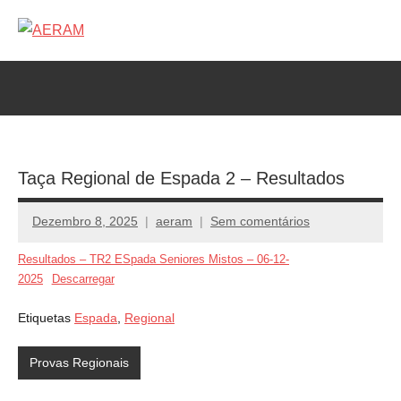
Saltar
para
AERAM
Associação
o
de
conteúdo
Esgrima
da
RAM
Taça Regional de Espada 2 – Resultados
Dezembro 8, 2025
aeram
Sem comentários
Resultados – TR2 ESpada Seniores Mistos – 06-12-
2025
Descarregar
Etiquetas
Espada
,
Regional
Provas Regionais